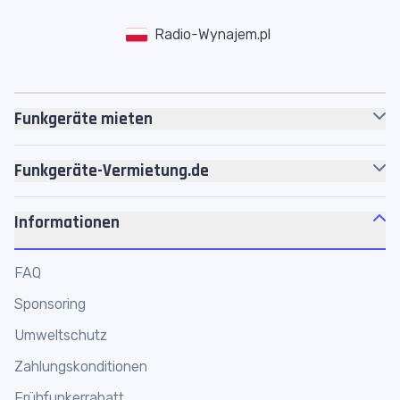
Radio-Wynajem.pl
Funkgeräte mieten
Motorola
Funkgeräte
Funkgeräte-Vermietung.de
Headsets
Über uns
Akkus
Informationen
Jobs
Zubehör
Motorola Platin Partner
FAQ
Personenführungsanlagen
Werkstatt
Sponsoring
Megafone
Funkgeräte Shop
Umweltschutz
Funkmikrofone
Funkgeräte online mieten
Zahlungskonditionen
Frühfunkerrabatt