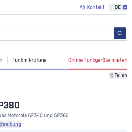
Kontakt
DE
n
Funkmikrofone
Online
Funkgeräte mieten
Teilen
GP380
 das Motorola GP340 und GP380
chreibung