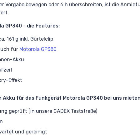
er Vorgabe bewegen oder 6 h überschreiten, ist die Anmiet
ert.
a GP340 - die Features:
a. 161 g inkl. Gürtelclip
auch für
Motorola GP380
Ionen-Akku
fzeit
ry-Effekt
 Akku für das Funkgerät Motorola GP340 bei uns mieten, 
ung geprüft (in unsere CADEX Teststraße)
en
wartet und gereinigt