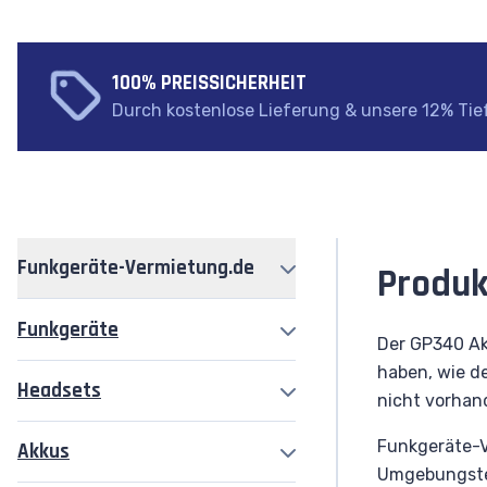
100% PREISSICHERHEIT
Durch kostenlose Lieferung & unsere 12% Tie
Funkgeräte-Vermietung.de
Produk
Funkgeräte
Funkgeräte
Der GP340 Ak
haben, wie d
Headsets
Headsets
Motorola R2
nicht vorhan
Akkus
Motorola R5
Funkgeräte-Ve
Akkus
Bluetooth Headset
Zubehör
Umgebungstem
Motorola R7