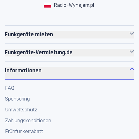
Radio-Wynajem.pl
Funkgeräte mieten
Motorola
Funkgeräte
Funkgeräte-Vermietung.de
Headsets
Über uns
Akkus
Informationen
Jobs
Zubehör
Motorola Platin Partner
FAQ
Personenführungsanlagen
Werkstatt
Sponsoring
Megafone
Funkgeräte Shop
Umweltschutz
Funkmikrofone
Funkgeräte online mieten
Zahlungskonditionen
Frühfunkerrabatt