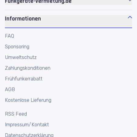
Funkgeräte-Vermietung.de
Headsets
Über uns
Akkus
Informationen
Jobs
Zubehör
Motorola Platin Partner
FAQ
Personenführungsanlagen
Werkstatt
Sponsoring
Megafone
Funkgeräte Shop
Umweltschutz
Funkmikrofone
Funkgeräte online mieten
Zahlungskonditionen
Frühfunkerrabatt
AGB
Kostenlose Lieferung
RSS Feed
Impressum/Kontakt
Datenschutzerklärung