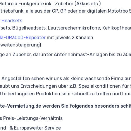
Motorola Funkgeräte inkl. Zubehör (Akkus etc.)
riebsfunk, alle aus der CP, GP oder der digitalen Mototrbo 
0
Headsets
sets, Bügelheadsets, Lautsprechermikrofone, Kehlkopfhead
la-DR3000-Repeater
mit jeweils 2 Kanälen
hweitensteigerung)
e an Zubehör, darunter Antennenmast-Anlagen bis zu 30m H
9 Angestellten sehen wir uns als kleine wachsende Firma a
rlaubt uns Entscheidungen über z.B. Spezialkonditionen f
te bei längeren Produktion sehr schnell zu treffen und Ihn
te-Vermietung.de werden Sie folgendes besonders schä
s Preis-Leistungs-Verhältnis
nd- & Europaweiter Service