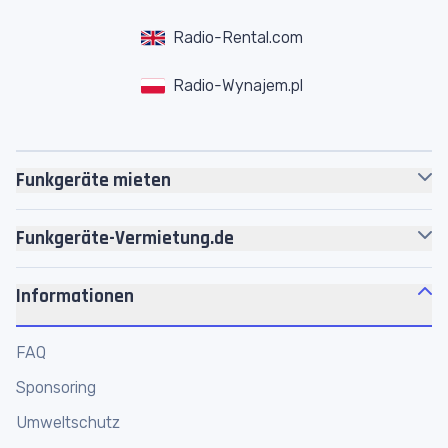
Radio-Rental.com
Radio-Wynajem.pl
Funkgeräte mieten
Motorola
Funkgeräte
Funkgeräte-Vermietung.de
Headsets
Über uns
Akkus
Informationen
Jobs
Zubehör
Motorola Platin Partner
FAQ
Personenführungsanlagen
Werkstatt
Sponsoring
Megafone
Funkgeräte Shop
Umweltschutz
Funkmikrofone