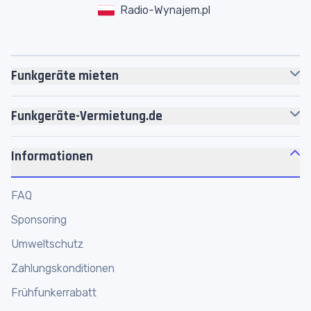
Radio-Wynajem.pl
Funkgeräte mieten
Motorola
Funkgeräte
Funkgeräte-Vermietung.de
Headsets
Über uns
Akkus
Informationen
Jobs
Zubehör
Motorola Platin Partner
FAQ
Personenführungsanlagen
Werkstatt
Sponsoring
Megafone
Funkgeräte Shop
Umweltschutz
Funkmikrofone
Funkgeräte online mieten
Zahlungskonditionen
Frühfunkerrabatt