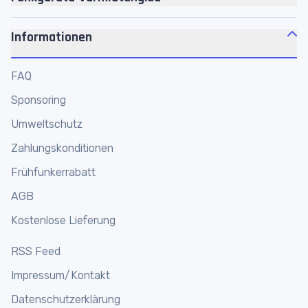
Headsets
Über uns
Akkus
Informationen
Jobs
Zubehör
Motorola Platin Partner
FAQ
Personenführungsanlagen
Werkstatt
Sponsoring
Megafone
Funkgeräte Shop
Umweltschutz
Funkmikrofone
Funkgeräte online mieten
Zahlungskonditionen
Frühfunkerrabatt
AGB
Kostenlose Lieferung
RSS Feed
Impressum/Kontakt
Datenschutzerklärung