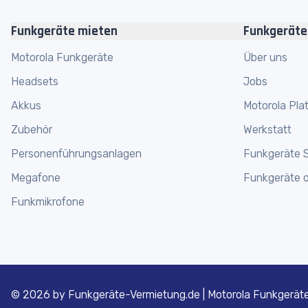
Zahlungskonditionen
Motorola SLR 5500 Repeater
Funkgeräte mieten
Funkgeräte
Motorola DR3000 Repeater
Motorola
Funkgeräte
Über uns
Headsets
Jobs
Motorola CP040
Akkus
Motorola Plat
Motorola CP140
Zubehör
Werkstatt
Motorola GP300
Personenführungsanlagen
Funkgeräte 
Motorola GP340
Megafone
Funkgeräte o
Motorola GP380
Funkmikrofone
Motorola GP344
Motorola GP644
Motorola GP340 ATEX
©
2026 by Funkgeräte-Vermietung.de | Motorola Funkgerät