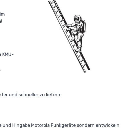
 im
h!
i
m KMU-
r
er und schneller zu liefern.
ebe und Hingabe Motorola Funkgeräte sondern entwickeln