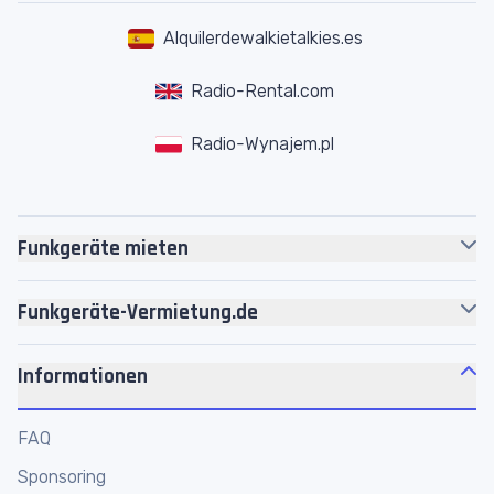
Alquilerdewalkietalkies.es
Radio-Rental.com
Radio-Wynajem.pl
Funkgeräte mieten
Motorola
Funkgeräte
Funkgeräte-Vermietung.de
Headsets
Über uns
Akkus
Informationen
Jobs
Zubehör
Motorola Platin Partner
FAQ
Personenführungsanlagen
Werkstatt
Sponsoring
Megafone