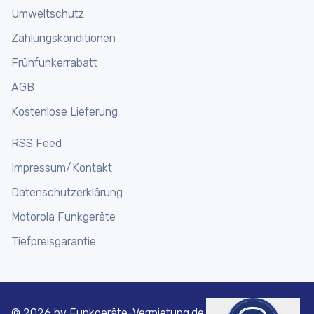
Funkgeräte Shop
Umweltschutz
Funkmikrofone
Funkgeräte online mieten
Zahlungskonditionen
Frühfunkerrabatt
AGB
Kostenlose Lieferung
RSS Feed
Impressum/Kontakt
Datenschutzerklärung
Motorola Funkgeräte
Tiefpreisgarantie
©
2026 by Funkgeräte-Vermietung.de | Motorola